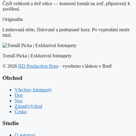
Čtyři velikosti a dvě edice — komorní formát na zeď, připravený k
zavěšení.
Originalita
Limitovaná série, číslované a podepsané kusy. Po vyprodání motiv
mizí.
Tomáš Picka | Exkluzivní fototapety
© 2026
HD Production Brno
· vyrobeno s láskou v Brně
Obchod
Všechny fototapety
Den
Noc
Západ/východ
Česko
Studio
O autorovi