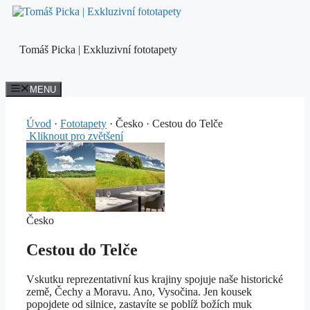
Přeskočit
na
obsah
Tomáš Picka | Exkluzivní fototapety
MENU
Úvod
·
Fototapety
· Česko ·
Cestou do Telče
Kliknout pro zvětšení
Česko
Cestou do Telče
Vskutku reprezentativní kus krajiny spojuje naše historické
země, Čechy a Moravu. Ano, Vysočina. Jen kousek
popojdete od silnice, zastavíte se poblíž božích muk