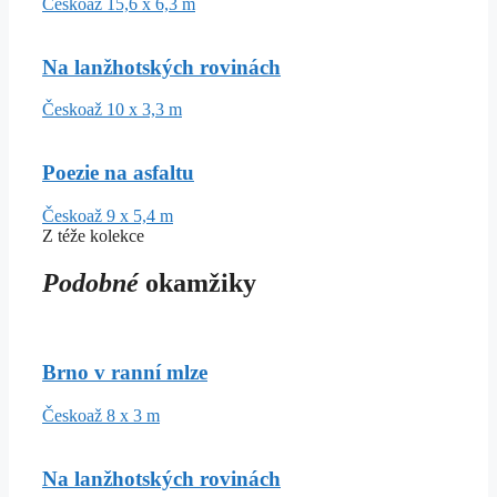
Česko
až 15,6 x 6,3 m
Na lanžhotských rovinách
Česko
až 10 x 3,3 m
Poezie na asfaltu
Česko
až 9 x 5,4 m
Z téže kolekce
Podobné
okamžiky
Brno v ranní mlze
Česko
až 8 x 3 m
Na lanžhotských rovinách