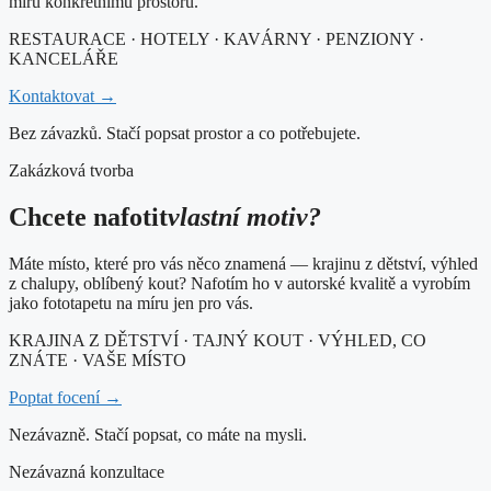
míru konkrétnímu prostoru.
RESTAURACE · HOTELY · KAVÁRNY · PENZIONY ·
KANCELÁŘE
Kontaktovat →
Bez závazků. Stačí popsat prostor a co potřebujete.
Zakázková tvorba
Chcete nafotit
vlastní motiv?
Máte místo, které pro vás něco znamená — krajinu z dětství, výhled
z chalupy, oblíbený kout? Nafotím ho v autorské kvalitě a vyrobím
jako fototapetu na míru jen pro vás.
KRAJINA Z DĚTSTVÍ · TAJNÝ KOUT · VÝHLED, CO
ZNÁTE · VAŠE MÍSTO
Poptat focení →
Nezávazně. Stačí popsat, co máte na mysli.
Nezávazná konzultace