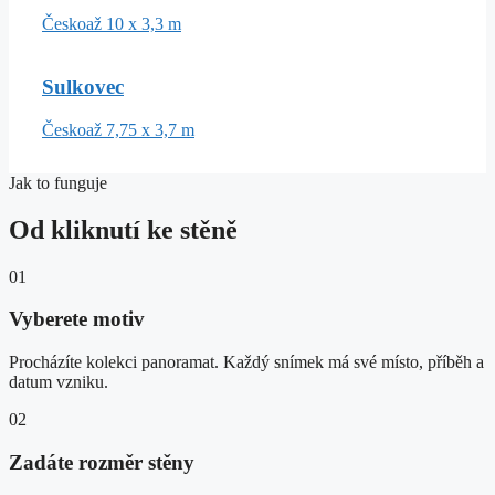
Česko
až 10 x 3,3 m
Sulkovec
Česko
až 7,75 x 3,7 m
Jak to funguje
Od kliknutí ke stěně
01
Vyberete motiv
Procházíte kolekci panoramat. Každý snímek má své místo, příběh a
datum vzniku.
02
Zadáte rozměr stěny