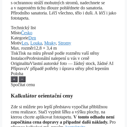
s ochrannou stráží mohutných stromů, nadechnete se
a v naprostém tichu dlouze pohlédnete do sanatoria.
Přírodního sanatoria. Léčí všechno, tělo i duši. A léčí i jako
fototapeta.
Technický list
Místo
Česko
Kategorie
Den
Motiv
Les
,
Louka
,
Mraky
,
Stromy
Max. rozměr
12,8 × 3,4 m
Tisk
Tisk na míru přesně podle rozměru vaší stěny
Instalace
Profesionální nalepení u vás v ceně
Originalita
Vlastní autorské foto — žádný stock, žádné AI
Příprava
V případě potřeby i úprava stěny před lepením
Poloha
+
−
Spočítat cenu
Kalkulátor orientační ceny
Zde si můžete pro lepší představu vypočítat přibližnou
cenu realizace. Stačí vyplnit šířku a výšku plochy, na
kterou chcete aplikovat fototapetu.
V tomto odhadu není
započítána cena dopravy a případné další náklady.
Pro