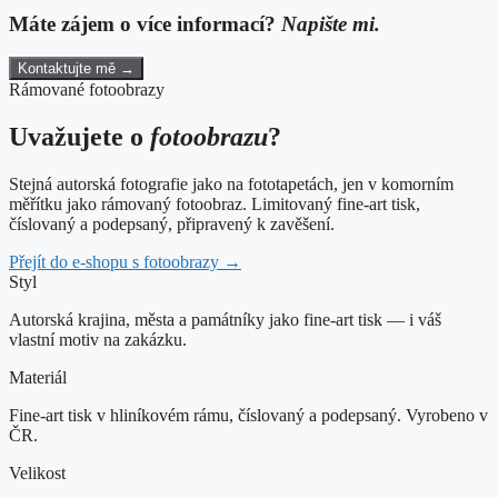
Máte zájem o více informací?
Napište mi.
Kontaktujte mě →
Rámované fotoobrazy
Uvažujete o
fotoobrazu
?
Stejná autorská fotografie jako na fototapetách, jen v komorním
měřítku jako rámovaný fotoobraz. Limitovaný fine-art tisk,
číslovaný a podepsaný, připravený k zavěšení.
Přejít do e-shopu s fotoobrazy →
Styl
Autorská krajina, města a památníky jako fine-art tisk — i váš
vlastní motiv na zakázku.
Materiál
Fine-art tisk v hliníkovém rámu, číslovaný a podepsaný. Vyrobeno v
ČR.
Velikost