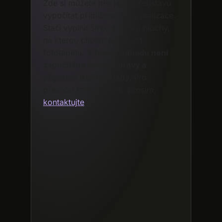
Zde si můžete pro lepší představu
vypočítat přibližnou cenu realizace.
Stačí vyplnit šířku a výšku plochy,
na kterou chcete aplikovat
fototapetu.
V tomto odhadu není
započítána cena dopravy a
případné další náklady.
Pro
přesnou kalkulaci mě, prosím,
kontaktujte
.