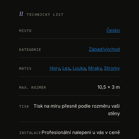
TECHNICKÝ LIST
Česko
MÍSTO
Západ/východ
KATEGORIE
Hory
,
Les
,
Louka
,
Mraky
,
Stromy
MOTIV
10,5 × 3 m
MAX. ROZMĚR
Tisk na míru přesně podle rozměru vaší
TISK
stěny
Profesionální nalepení u vás v ceně
INSTALACE