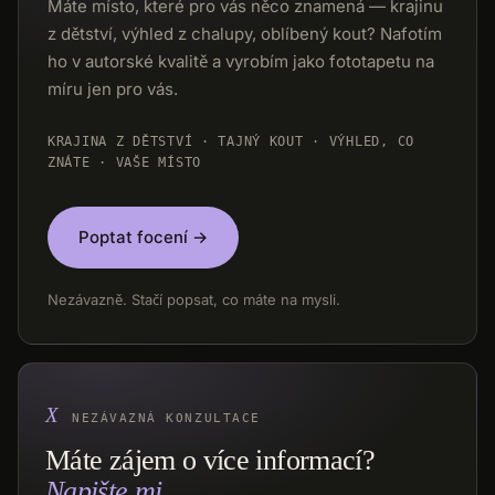
Máte místo, které pro vás něco znamená — krajinu
z dětství, výhled z chalupy, oblíbený kout? Nafotím
ho v autorské kvalitě a vyrobím jako fototapetu na
míru jen pro vás.
KRAJINA Z DĚTSTVÍ · TAJNÝ KOUT · VÝHLED, CO
ZNÁTE · VAŠE MÍSTO
Poptat focení →
Nezávazně. Stačí popsat, co máte na mysli.
NEZÁVAZNÁ KONZULTACE
Máte zájem o více informací?
Napište mi.