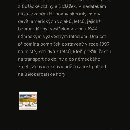
z Bošácké doliny a Bošáček. V nedalekém
místě zvaném Hribovny skončily životy
devíti amerických vojáků, letců, jejichž
bombardér byl sestřelen v srpnu 1944
německým výzvědným letadlem. Událost
připomíná pomníček postavený v roce 1997
na místě, kde dva z letců, kteří přežili, čekali
na transport do doliny a do německého
zajetí. Znovu a znovu udělá radost pohled
na Bělokarpatské hory.
KLIKNOUT PRO ZVĚTŠENÍ