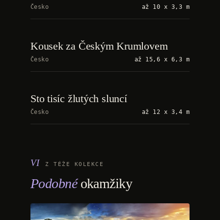
Česko
až 10 x 3,3 m
Kousek za Českým Krumlovem
Česko
až 15,6 x 6,3 m
Sto tisíc žlutých sluncí
Česko
až 12 x 3,4 m
Z TÉŽE KOLEKCE
Podobné
okamžiky