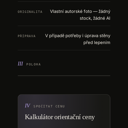
Vlastní autorské foto — žádný
ORIGINALITA
stock, žádné AI
V případě potřeby i úprava stěny
PŘÍPRAVA
před lepením
+
POLOHA
−
SPOČÍTAT CENU
Kalkulátor orientační ceny