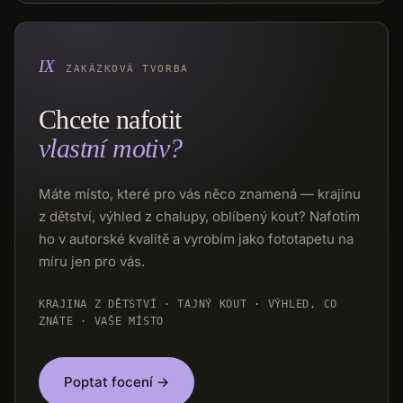
ZAKÁZKOVÁ TVORBA
Chcete nafotit
vlastní motiv?
Máte místo, které pro vás něco znamená — krajinu
z dětství, výhled z chalupy, oblíbený kout? Nafotím
ho v autorské kvalitě a vyrobím jako fototapetu na
míru jen pro vás.
KRAJINA Z DĚTSTVÍ · TAJNÝ KOUT · VÝHLED, CO
ZNÁTE · VAŠE MÍSTO
Poptat focení →