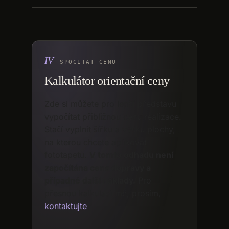
SPOČÍTAT CENU
Kalkulátor orientační ceny
Zde si můžete pro lepší představu
vypočítat přibližnou cenu realizace.
Stačí vyplnit šířku a výšku plochy,
na kterou chcete aplikovat
fototapetu.
V tomto odhadu není
započítána cena dopravy a
případné další náklady.
Pro
přesnou kalkulaci mě, prosím,
kontaktujte
.