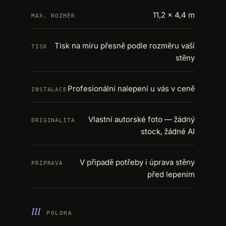
11,2 × 4,4 m
MAX. ROZMĚR
Tisk na míru přesně podle rozměru vaší
TISK
stěny
Profesionální nalepení u vás v ceně
INSTALACE
Vlastní autorské foto — žádný
ORIGINALITA
stock, žádné AI
V případě potřeby i úprava stěny
PŘÍPRAVA
před lepením
+
POLOHA
−