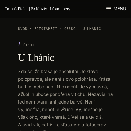
Přeskočit
MENU
Tomáš Picka | Exkluzivní fototapety
na
obsah
ÚVOD
·
FOTOTAPETY
· ČESKO ·
U LHÁNIC
ČESKO
U Lhánic
Zdá se, že krása je absolutní. Je slovo
polopravda, ale není slovo polokrása. Krása
buď je, nebo není. Nic napůl. Je výmluvná,
ačkoli hluboce ponořena v tichu. Nezávisí na
jediném tvaru, ani jedné barvě. Není
výjimečná, neboť je všude. Výjimečné je
však oko, které vnímá. Dívej se a uvidíš.
A uvidíš-li, patříš ke šťastným a fotoobraz