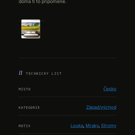
doma ti to připomene.
KLIKNOUT PRO ZVĚTŠENÍ
TECHNICKÝ LIST
Česko
MÍSTO
Západ/východ
KATEGORIE
Louka
,
Mraky
,
Stromy
MOTIV