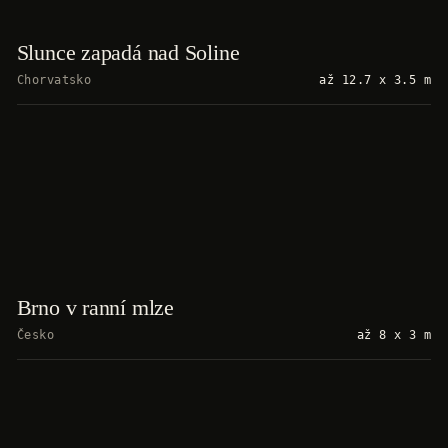
Slunce zapadá nad Soline
Chorvatsko
až 12.7 x 3.5 m
Brno v ranní mlze
Česko
až 8 x 3 m