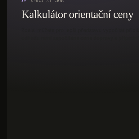
SPOČÍTAT CENU
Kalkulátor orientační ceny
Zde si můžete pro lepší představu vypočítat přibli
odhadu není započítána cena dopravy a případné 