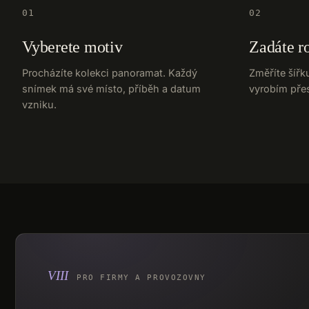
01
02
Vyberete motiv
Zadáte r
Procházíte kolekci panoramat. Každý
Změříte šířk
snímek má své místo, příběh a datum
vyrobím pře
vzniku.
PRO FIRMY A PROVOZOVNY