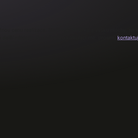
žnou cenu realizace. Stačí vyplnit šířku a výšku plochy, na 
další náklady.
Pro přesnou kalkulaci mě, prosím,
kontaktu