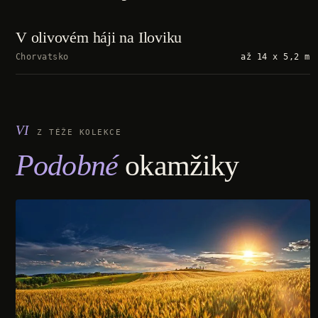
V olivovém háji na Iloviku
Chorvatsko
až 14 x 5,2 m
Z TÉŽE KOLEKCE
Podobné
okamžiky