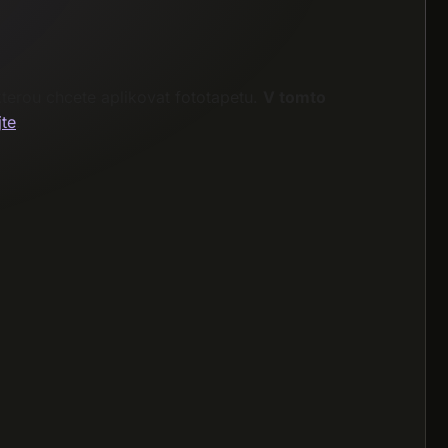
kterou chcete aplikovat fototapetu.
V tomto
jte
.