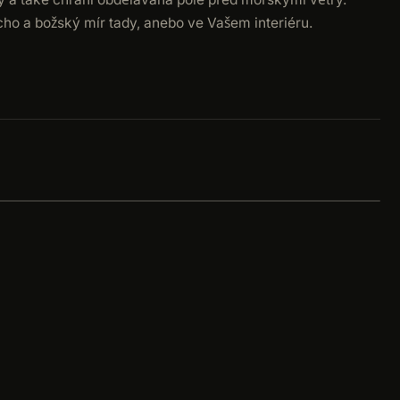
icho a božský mír tady, anebo ve Vašem interiéru.
+
−