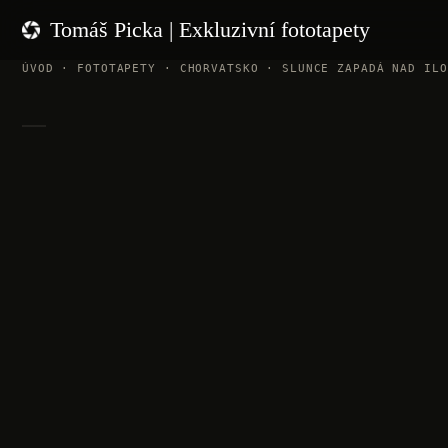
Přeskočit
Tomáš Picka | Exkluzivní fototapety
na
obsah
ÚVOD
·
FOTOTAPETY
· CHORVATSKO ·
SLUNCE ZAPADÁ NAD ILO
KLIKNOUT PRO ZVĚTŠENÍ