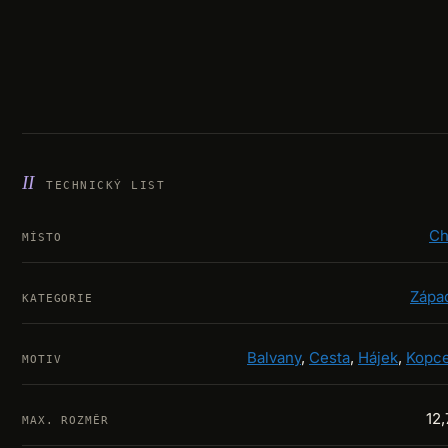
TECHNICKÝ LIST
Ch
MÍSTO
Zápa
KATEGORIE
Balvany
,
Cesta
,
Hájek
,
Kopc
MOTIV
12,
MAX. ROZMĚR