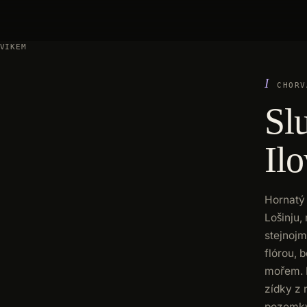
VIKEM
CHORV
Sl
Il
Hornatý 
Lošinju,
stejnojm
flórou, 
mořem. P
zídky z
pozemky