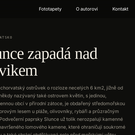
Fototapety
O autorovi
Kontakt
ATSKO
unce zapadá nad
ovikem
chorvatský ostrůvek o rozloze necelých 6 km2, jižně od
 někdy nazývaný také ostrovem květin, s jedinou,
ennou obcí v přírodní zátoce, je obdařený středomořskou
borovým lesem u pláže, olivovníky, rybáři a průzračným
odvečerní paprsky Slunce už tolik nerozpalují kamenné
 navršeného lomového kamene, které ohraničují soukromé
 a také chrání obdělávaná pole před mořskými větry.