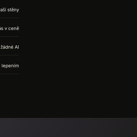
aší stěny
ás v ceně
 žádné AI
d lepením