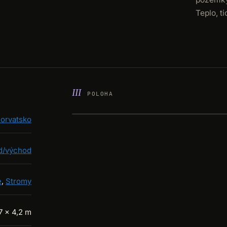
Teplo, t
POLOHA
orvatsko
d/východ
e
,
Stromy
7 × 4,2 m