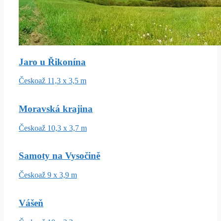
Jaro u Řikonína
Česko
až 11,3 x 3,5 m
Moravská krajina
Česko
až 10,3 x 3,7 m
Samoty na Vysočině
Česko
až 9 x 3,9 m
Vášeň