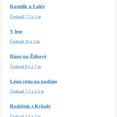
Kostelík u Lulče
Česko
až 7,5 x 3 m
V lese
Česko
až 16 x 3 m
Ráno na Žítkové
Česko
až 8 x 2,7 m
Lesní cesta na podzim
Česko
až 7,3 x 2,5 m
Rozbřesk z Kykuly
Česko
až 7,5 x 3 m