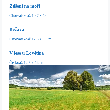
Ztišení na moři
Chorvatsko
až 10,7 x 4,6 m
Božava
Chorvatsko
až 12,5 x 3,5 m
V lese u Lovětína
Česko
až 12,7 x 4,9 m