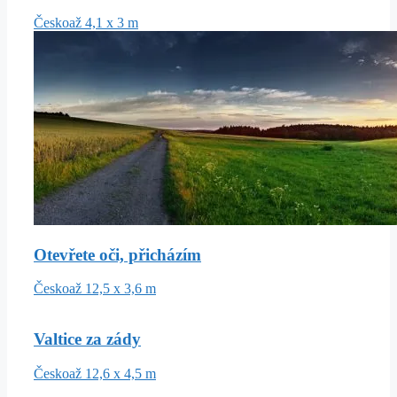
Česko
až 4,1 x 3 m
Otevřete oči, přicházím
Česko
až 12,5 x 3,6 m
Valtice za zády
Česko
až 12,6 x 4,5 m