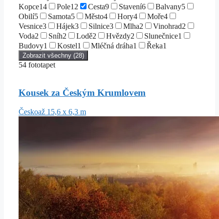
Kopce
14
Pole
12
Cesta
9
Stavení
6
Balvany
5
Obilí
5
Samota
5
Město
4
Hory
4
Moře
4
Vesnice
3
Hájek
3
Silnice
3
Mlha
2
Vinohrad
2
Voda
2
Sníh
2
Lodě
2
Hvězdy
2
Slunečnice
1
Budovy
1
Kostel
1
Mléčná dráha
1
Řeka
1
Zobrazit všechny (28)
54 fototapet
Kousek za Českým Krumlovem
Česko
až 15,6 x 6,3 m