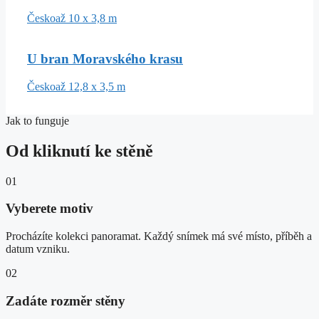
Česko
až 10 x 3,8 m
U bran Moravského krasu
Česko
až 12,8 x 3,5 m
Jak to funguje
Od kliknutí ke stěně
01
Vyberete motiv
Procházíte kolekci panoramat. Každý snímek má své místo, příběh a
datum vzniku.
02
Zadáte rozměr stěny