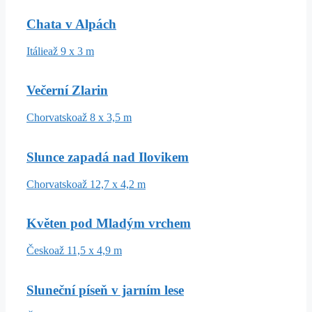
Chata v Alpách
Itálie
až 9 x 3 m
Večerní Zlarin
Chorvatsko
až 8 x 3,5 m
Slunce zapadá nad Ilovikem
Chorvatsko
až 12,7 x 4,2 m
Květen pod Mladým vrchem
Česko
až 11,5 x 4,9 m
Sluneční píseň v jarním lese