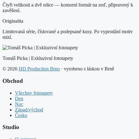
Čtyři velikosti a dvě edice — komorní formát na zeď, připravený k
zavěšení.
Originalita
Limitovaná série, číslované a podepsané kusy. Po vyprodání motiv
mizí.
Tomáš Picka | Exkluzivní fototapety
© 2026
HD Production Brno
· vyrobeno s láskou v Brně
Obchod
Všechny fototapety
Den
Noc
Západ/východ
Česko
Studio