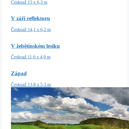
Česko
až 15 x 6,3 m
V záři reflektoru
Česko
až 14,1 x 6,2 m
V žebětínském lesíku
Česko
až 11,6 x 4,9 m
Západ
Česko
až 13,8 x 5,3 m