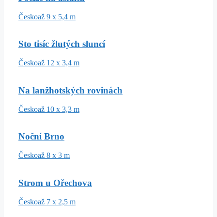
Česko
až 9 x 5,4 m
Sto tisíc žlutých sluncí
Česko
až 12 x 3,4 m
Na lanžhotských rovinách
Česko
až 10 x 3,3 m
Noční Brno
Česko
až 8 x 3 m
Strom u Ořechova
Česko
až 7 x 2,5 m