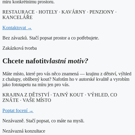
míru konkrétnímu prostoru.
RESTAURACE · HOTELY · KAVÁRNY · PENZIONY ·
KANCELÁŘE
Kontaktovat →
Bez závazků. Stačí popsat prostor a co potřebujete.
Zakázková tvorba
Chcete nafotit
vlastní motiv?
Máte místo, které pro vás něco znamená — krajinu z dětství, výhled
z chalupy, oblíbený kout? Nafotím ho v autorské kvalitě a vyrobím
jako fototapetu na míru jen pro vás.
KRAJINA Z DĚTSTVÍ · TAJNÝ KOUT · VÝHLED, CO
ZNÁTE · VAŠE MÍSTO
Poptat focení →
Nezávazně. Stačí popsat, co máte na mysli.
Nezávazná konzultace