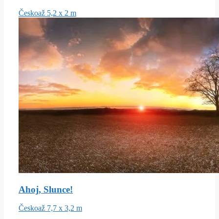
Česko
až 5,2 x 2 m
Ahoj, Slunce!
Česko
až 7,7 x 3,2 m