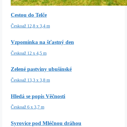
Cestou do Telče
Česko
až 12,8 x 3,4 m
Vzpomínka na šťastný den
Česko
až 12 x 4,5 m
Zelené pastviny ubušínské
Česko
až 13,3 x 3,8 m
Hledá se popis Věčnosti
Česko
až 6 x 3,7 m
Syrovice pod Mléčnou dráhou