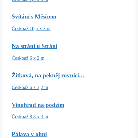
Svítání s Měsícem
Česko
až 10,5 x 3 m
Na stráni u Strání
Česko
až 6 x 2 m
Žítková, na pekněj rovnici…
Česko
až 6 x 3,2 m
Vinohrad na podzim
Česko
až 8,8 x 3 m
Pálava v ohni