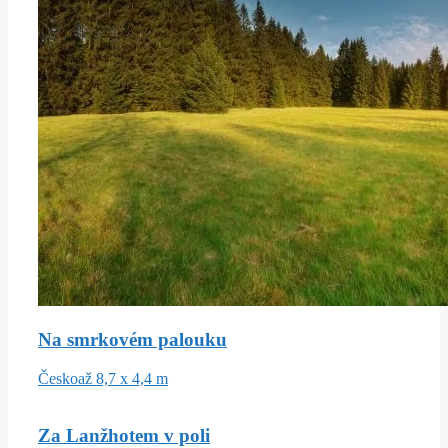
Na smrkovém palouku
Česko
až 8,7 x 4,4 m
Za Lanžhotem v poli