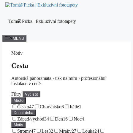
Přeskočit
na
obsah
Tomáš Picka | Exkluzivní fototapety
MENU
Motiv
Cesta
Autorská panoramata · tisk na míru · profesionální
instalace v ceně
Filtry
Vyčistit
Místo
Česko
47
Chorvatsko
6
Itálie
1
Denní doba
Západ/východ
34
Den
16
Noc
4
Motiv
Stromy
47
Les
32
Mraky
27
Louka
24