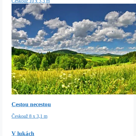
Česko
až 10 x 3,3 m
Cestou necestou
Česko
až 8 x 3,1 m
V lukách