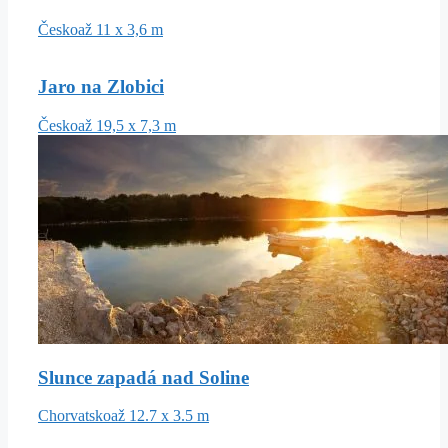
Česko
až 11 x 3,6 m
Jaro na Zlobici
Česko
až 19,5 x 7,3 m
Slunce zapadá nad Soline
Chorvatsko
až 12.7 x 3.5 m