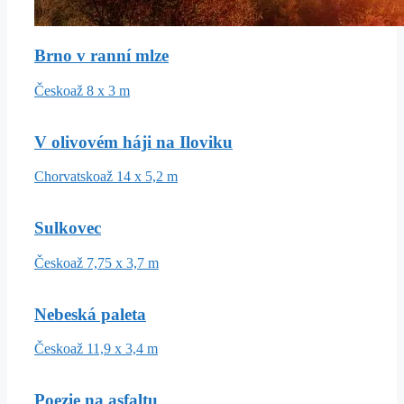
Brno v ranní mlze
Česko
až 8 x 3 m
V olivovém háji na Iloviku
Chorvatsko
až 14 x 5,2 m
Sulkovec
Česko
až 7,75 x 3,7 m
Nebeská paleta
Česko
až 11,9 x 3,4 m
Poezie na asfaltu